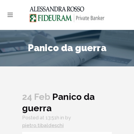
Panico da guerra
24 Feb
Panico da
guerra
Audio
Posted at 13:51h
in
by
Player
pietro.tibaldeschi