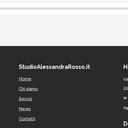
StudioAlessandraRosso.it
H
Home
Co
co
Chi siamo
In
Servizi
Op
News
Contatti
D