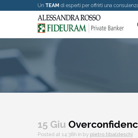
Un
TEAM
di esperti per offrirti una consulen
15 Giu
Overconfiden
Posted at 14:38h
in
by
pietro.tibaldeschi