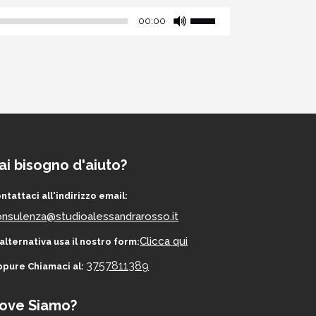
Player
Usa
00:00
i
tasti
freccia
su/giù
per
aumentare
o
diminuire
ai bisogno d'aiuto?
il
ntattaci all'indirizzo email:
volume.
nsulenza@studioalessandrarosso.it
Clicca qui
 alternativa usa il nostro form:
3757811389
pure Chiamaci al:
ove Siamo?