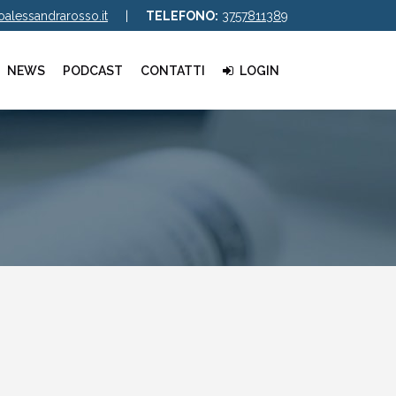
alessandrarosso.it
|
TELEFONO:
3757811389
NEWS
PODCAST
CONTATTI
LOGIN
Audio