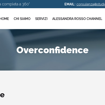
za completa a 360°
EMAIL:
consulenza@studio
HOME
CHI SIAMO
SERVIZI
ALESSANDRA ROSSO CHANNEL
Overconfidence
ce