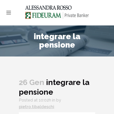
integrare la
pensione
26 Gen
integrare la
pensione
Audio
Posted at 10:02h
in
by
Player
pietro.tibaldeschi