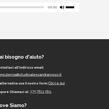
Player
Usa
00:00
i
tasti
freccia
su/giù
per
aumentare
o
diminuire
ai bisogno d'aiuto?
il
ntattaci all'indirizzo email:
volume.
nsulenza@studioalessandrarosso.it
Clicca qui
 alternativa usa il nostro form:
3757811389
pure Chiamaci al:
ove Siamo?