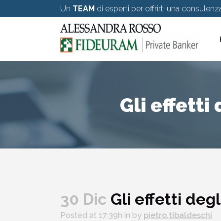
Un
TEAM
di esperti per offrirti una consulen
Gli effetti
30 Dic
Gli effetti deg
Posted at 17:39h
in
by
pietro.tibaldeschi