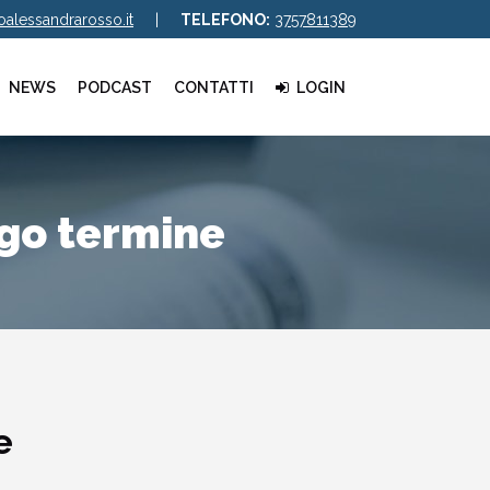
alessandrarosso.it
|
TELEFONO:
3757811389
NEWS
PODCAST
CONTATTI
LOGIN
ungo termine
e
Audio