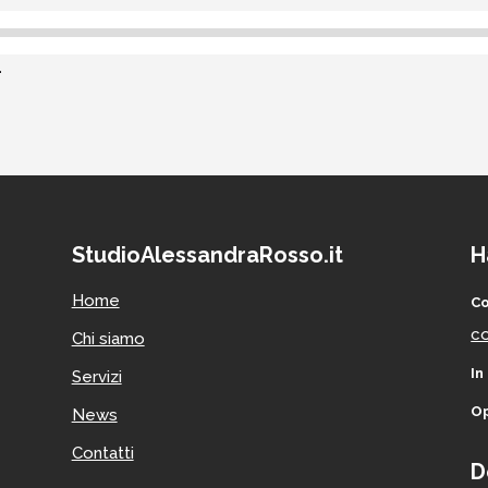
.
StudioAlessandraRosso.it
H
Home
Co
co
Chi siamo
In
Servizi
Op
News
Contatti
D