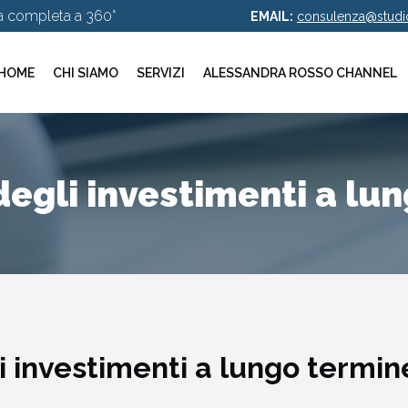
za completa a 360°
EMAIL:
consulenza@studio
HOME
CHI SIAMO
SERVIZI
ALESSANDRA ROSSO CHANNEL
 degli investimenti a l
li investimenti a lungo termin