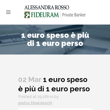
1 euro speso è più
di 1 euro perso
02 Mar
1 euro speso
è più di 1 euro perso
Audio
Posted at 19:16h
in
by
Player
pietro.tibaldeschi